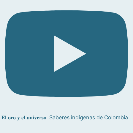
𝐄𝐥 𝐨𝐫𝐨 𝐲 𝐞𝐥 𝐮𝐧𝐢𝐯𝐞𝐫𝐬𝐨. Saberes indígenas de Colombia