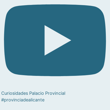
Curiosidades Palacio Provincial
#provinciadealicante