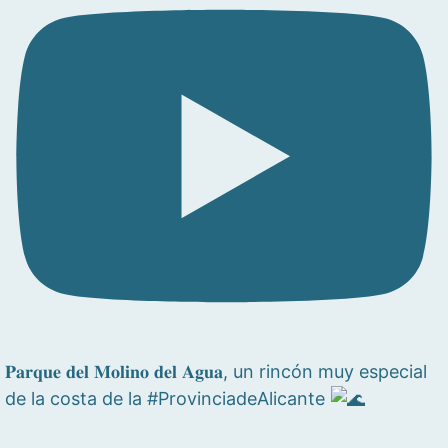
𝐏𝐚𝐫𝐪𝐮𝐞 𝐝𝐞𝐥 𝐌𝐨𝐥𝐢𝐧𝐨 𝐝𝐞𝐥 𝐀𝐠𝐮𝐚, un rincón muy especial
de la costa de la #ProvinciadeAlicante