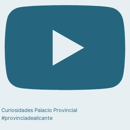
Curiosidades Palacio Provincial
#provinciadealicante