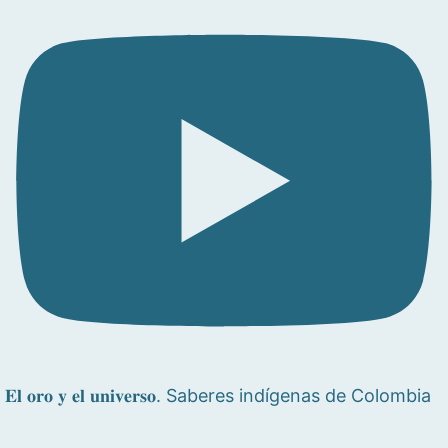
𝐄𝐥 𝐨𝐫𝐨 𝐲 𝐞𝐥 𝐮𝐧𝐢𝐯𝐞𝐫𝐬𝐨. Saberes indígenas de Colombia