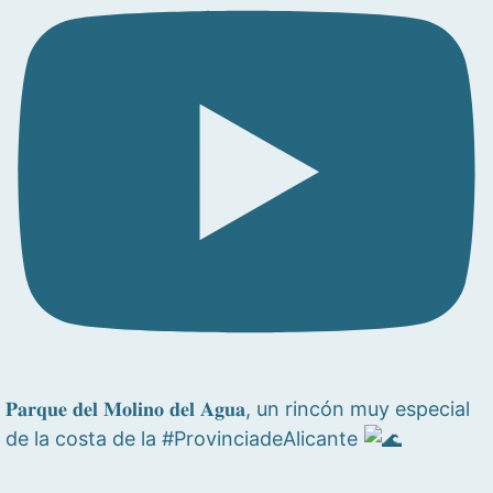
𝐏𝐚𝐫𝐪𝐮𝐞 𝐝𝐞𝐥 𝐌𝐨𝐥𝐢𝐧𝐨 𝐝𝐞𝐥 𝐀𝐠𝐮𝐚, un rincón muy especial
de la costa de la #ProvinciadeAlicante