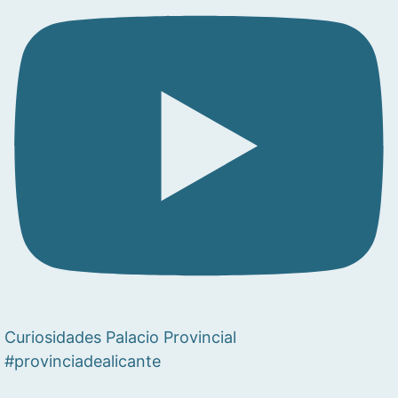
Curiosidades Palacio Provincial
#provinciadealicante