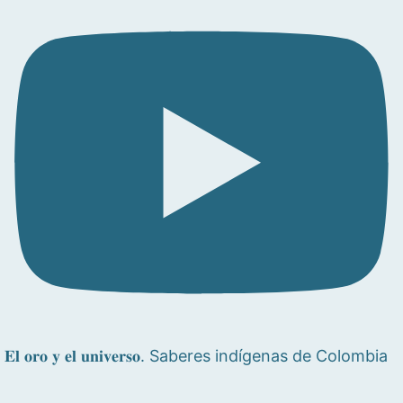
𝐄𝐥 𝐨𝐫𝐨 𝐲 𝐞𝐥 𝐮𝐧𝐢𝐯𝐞𝐫𝐬𝐨. Saberes indígenas de Colombia