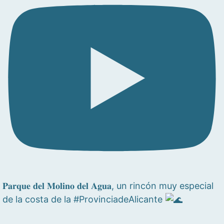
𝐏𝐚𝐫𝐪𝐮𝐞 𝐝𝐞𝐥 𝐌𝐨𝐥𝐢𝐧𝐨 𝐝𝐞𝐥 𝐀𝐠𝐮𝐚, un rincón muy especial
de la costa de la #ProvinciadeAlicante