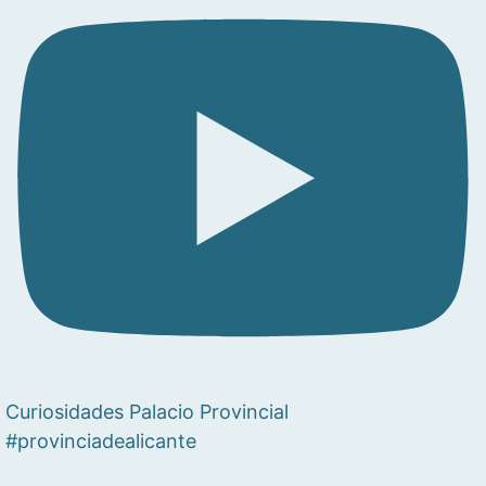
Curiosidades Palacio Provincial
#provinciadealicante