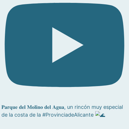
𝐏𝐚𝐫𝐪𝐮𝐞 𝐝𝐞𝐥 𝐌𝐨𝐥𝐢𝐧𝐨 𝐝𝐞𝐥 𝐀𝐠𝐮𝐚, un rincón muy especial
de la costa de la #ProvinciadeAlicante