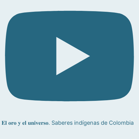
𝐄𝐥 𝐨𝐫𝐨 𝐲 𝐞𝐥 𝐮𝐧𝐢𝐯𝐞𝐫𝐬𝐨. Saberes indígenas de Colombia