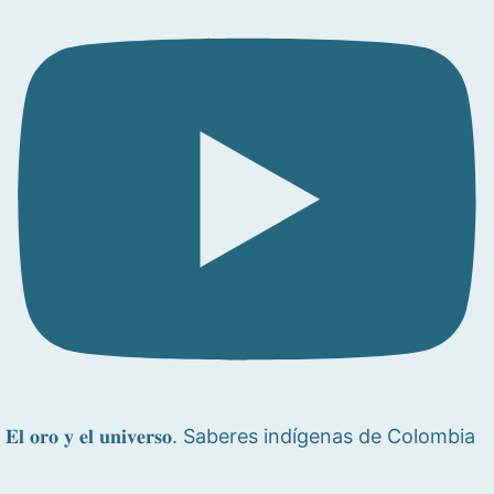
𝐄𝐥 𝐨𝐫𝐨 𝐲 𝐞𝐥 𝐮𝐧𝐢𝐯𝐞𝐫𝐬𝐨. Saberes indígenas de Colombia