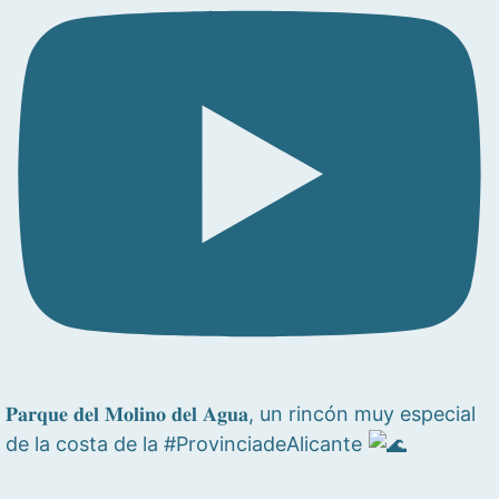
𝐏𝐚𝐫𝐪𝐮𝐞 𝐝𝐞𝐥 𝐌𝐨𝐥𝐢𝐧𝐨 𝐝𝐞𝐥 𝐀𝐠𝐮𝐚, un rincón muy especial
de la costa de la #ProvinciadeAlicante