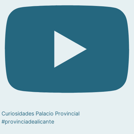
Curiosidades Palacio Provincial
#provinciadealicante