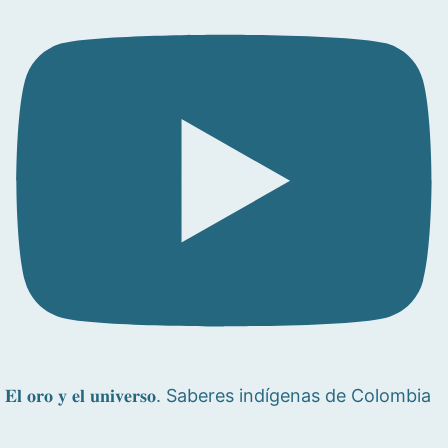
𝐄𝐥 𝐨𝐫𝐨 𝐲 𝐞𝐥 𝐮𝐧𝐢𝐯𝐞𝐫𝐬𝐨. Saberes indígenas de Colombia