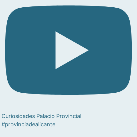
Curiosidades Palacio Provincial
#provinciadealicante