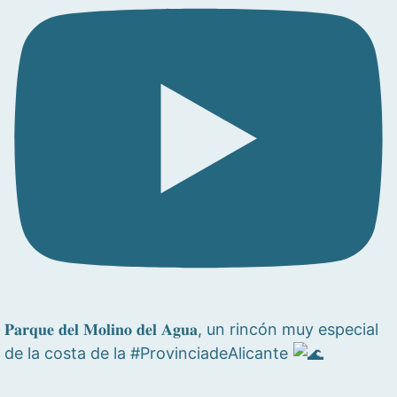
𝐏𝐚𝐫𝐪𝐮𝐞 𝐝𝐞𝐥 𝐌𝐨𝐥𝐢𝐧𝐨 𝐝𝐞𝐥 𝐀𝐠𝐮𝐚, un rincón muy especial
de la costa de la #ProvinciadeAlicante