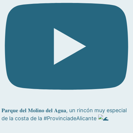
𝐏𝐚𝐫𝐪𝐮𝐞 𝐝𝐞𝐥 𝐌𝐨𝐥𝐢𝐧𝐨 𝐝𝐞𝐥 𝐀𝐠𝐮𝐚, un rincón muy especial
de la costa de la #ProvinciadeAlicante