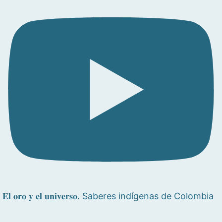
𝐄𝐥 𝐨𝐫𝐨 𝐲 𝐞𝐥 𝐮𝐧𝐢𝐯𝐞𝐫𝐬𝐨. Saberes indígenas de Colombia