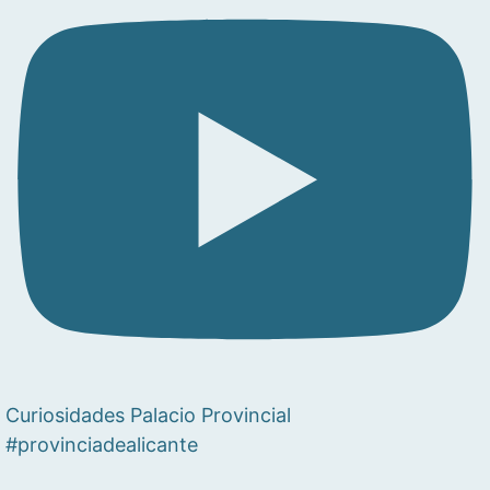
Curiosidades Palacio Provincial
#provinciadealicante