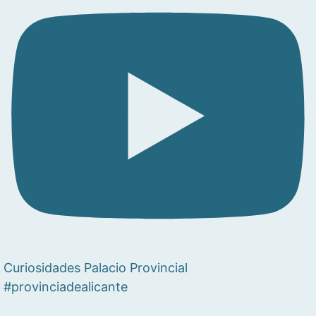
Curiosidades Palacio Provincial
#provinciadealicante