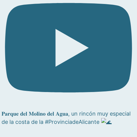
𝐏𝐚𝐫𝐪𝐮𝐞 𝐝𝐞𝐥 𝐌𝐨𝐥𝐢𝐧𝐨 𝐝𝐞𝐥 𝐀𝐠𝐮𝐚, un rincón muy especial
de la costa de la #ProvinciadeAlicante