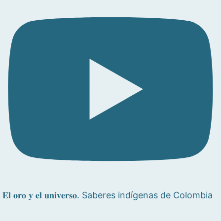
𝐄𝐥 𝐨𝐫𝐨 𝐲 𝐞𝐥 𝐮𝐧𝐢𝐯𝐞𝐫𝐬𝐨. Saberes indígenas de Colombia