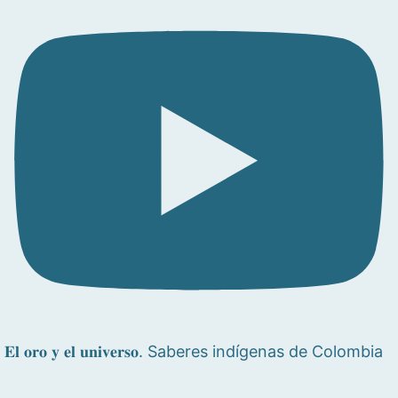
𝐄𝐥 𝐨𝐫𝐨 𝐲 𝐞𝐥 𝐮𝐧𝐢𝐯𝐞𝐫𝐬𝐨. Saberes indígenas de Colombia