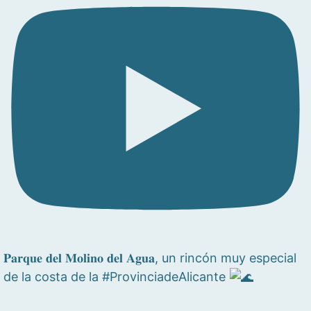
𝐏𝐚𝐫𝐪𝐮𝐞 𝐝𝐞𝐥 𝐌𝐨𝐥𝐢𝐧𝐨 𝐝𝐞𝐥 𝐀𝐠𝐮𝐚, un rincón muy especial
de la costa de la #ProvinciadeAlicante