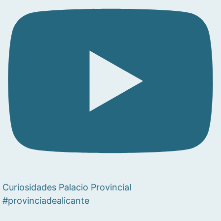
Curiosidades Palacio Provincial
#provinciadealicante