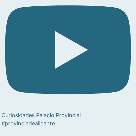
Curiosidades Palacio Provincial
#provinciadealicante