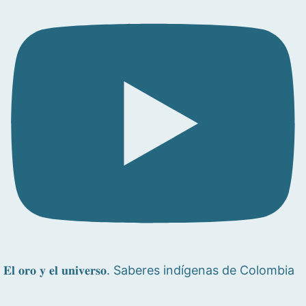
𝐄𝐥 𝐨𝐫𝐨 𝐲 𝐞𝐥 𝐮𝐧𝐢𝐯𝐞𝐫𝐬𝐨. Saberes indígenas de Colombia