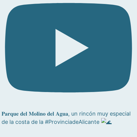
𝐏𝐚𝐫𝐪𝐮𝐞 𝐝𝐞𝐥 𝐌𝐨𝐥𝐢𝐧𝐨 𝐝𝐞𝐥 𝐀𝐠𝐮𝐚, un rincón muy especial
de la costa de la #ProvinciadeAlicante