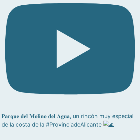
𝐏𝐚𝐫𝐪𝐮𝐞 𝐝𝐞𝐥 𝐌𝐨𝐥𝐢𝐧𝐨 𝐝𝐞𝐥 𝐀𝐠𝐮𝐚, un rincón muy especial
de la costa de la #ProvinciadeAlicante