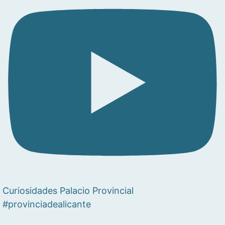
Curiosidades Palacio Provincial
#provinciadealicante