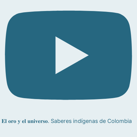
𝐄𝐥 𝐨𝐫𝐨 𝐲 𝐞𝐥 𝐮𝐧𝐢𝐯𝐞𝐫𝐬𝐨. Saberes indígenas de Colombia