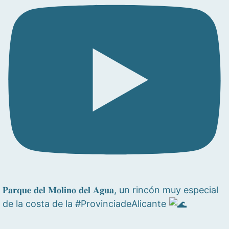
𝐏𝐚𝐫𝐪𝐮𝐞 𝐝𝐞𝐥 𝐌𝐨𝐥𝐢𝐧𝐨 𝐝𝐞𝐥 𝐀𝐠𝐮𝐚, un rincón muy especial
de la costa de la #ProvinciadeAlicante