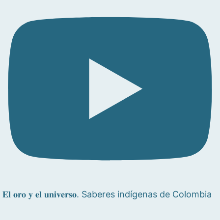
𝐄𝐥 𝐨𝐫𝐨 𝐲 𝐞𝐥 𝐮𝐧𝐢𝐯𝐞𝐫𝐬𝐨. Saberes indígenas de Colombia