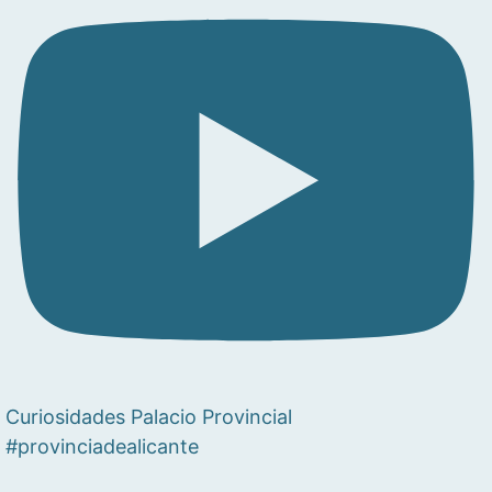
Curiosidades Palacio Provincial
#provinciadealicante