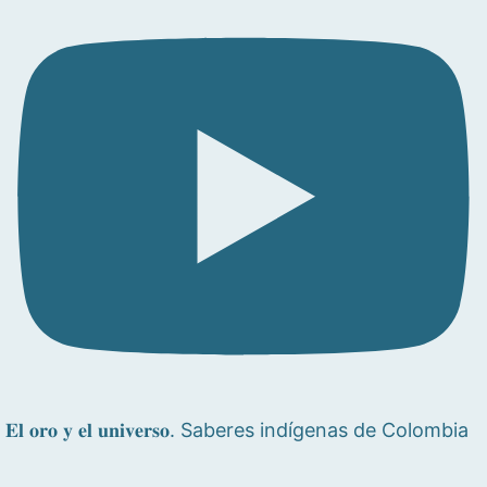
𝐄𝐥 𝐨𝐫𝐨 𝐲 𝐞𝐥 𝐮𝐧𝐢𝐯𝐞𝐫𝐬𝐨. Saberes indígenas de Colombia