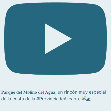
𝐏𝐚𝐫𝐪𝐮𝐞 𝐝𝐞𝐥 𝐌𝐨𝐥𝐢𝐧𝐨 𝐝𝐞𝐥 𝐀𝐠𝐮𝐚, un rincón muy especial
de la costa de la #ProvinciadeAlicante