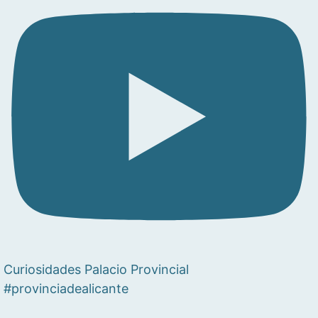
Curiosidades Palacio Provincial
#provinciadealicante