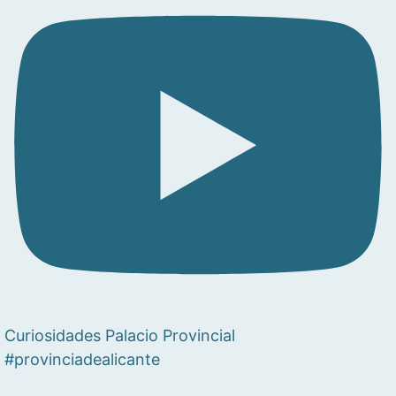
Curiosidades Palacio Provincial
#provinciadealicante