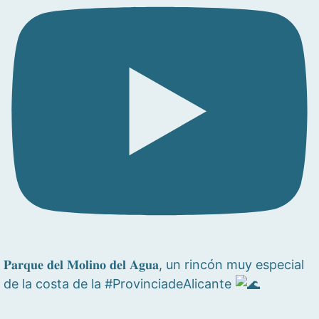
𝐏𝐚𝐫𝐪𝐮𝐞 𝐝𝐞𝐥 𝐌𝐨𝐥𝐢𝐧𝐨 𝐝𝐞𝐥 𝐀𝐠𝐮𝐚, un rincón muy especial
de la costa de la #ProvinciadeAlicante