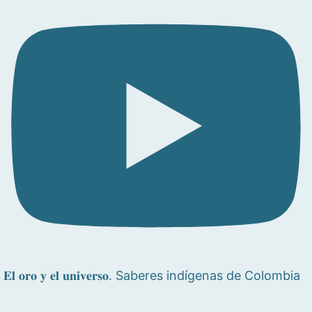
𝐄𝐥 𝐨𝐫𝐨 𝐲 𝐞𝐥 𝐮𝐧𝐢𝐯𝐞𝐫𝐬𝐨. Saberes indígenas de Colombia