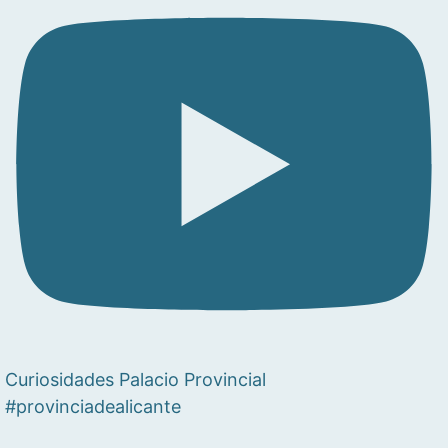
Curiosidades Palacio Provincial
#provinciadealicante