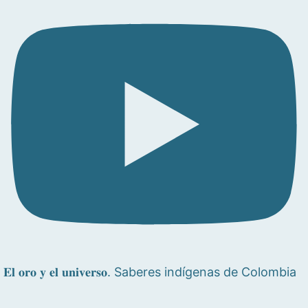
𝐄𝐥 𝐨𝐫𝐨 𝐲 𝐞𝐥 𝐮𝐧𝐢𝐯𝐞𝐫𝐬𝐨. Saberes indígenas de Colombia