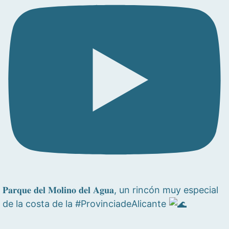
𝐏𝐚𝐫𝐪𝐮𝐞 𝐝𝐞𝐥 𝐌𝐨𝐥𝐢𝐧𝐨 𝐝𝐞𝐥 𝐀𝐠𝐮𝐚, un rincón muy especial
de la costa de la #ProvinciadeAlicante