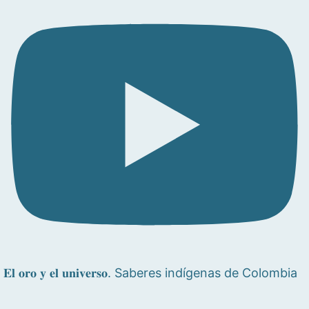
𝐄𝐥 𝐨𝐫𝐨 𝐲 𝐞𝐥 𝐮𝐧𝐢𝐯𝐞𝐫𝐬𝐨. Saberes indígenas de Colombia