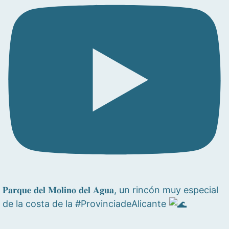
𝐏𝐚𝐫𝐪𝐮𝐞 𝐝𝐞𝐥 𝐌𝐨𝐥𝐢𝐧𝐨 𝐝𝐞𝐥 𝐀𝐠𝐮𝐚, un rincón muy especial
de la costa de la #ProvinciadeAlicante