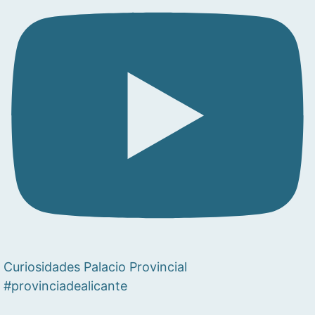
Curiosidades Palacio Provincial
#provinciadealicante