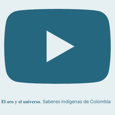
𝐄𝐥 𝐨𝐫𝐨 𝐲 𝐞𝐥 𝐮𝐧𝐢𝐯𝐞𝐫𝐬𝐨. Saberes indígenas de Colombia