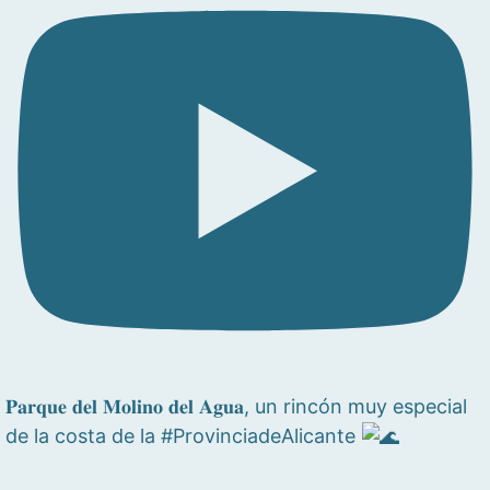
𝐏𝐚𝐫𝐪𝐮𝐞 𝐝𝐞𝐥 𝐌𝐨𝐥𝐢𝐧𝐨 𝐝𝐞𝐥 𝐀𝐠𝐮𝐚, un rincón muy especial
de la costa de la #ProvinciadeAlicante