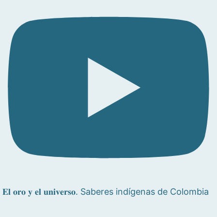
𝐄𝐥 𝐨𝐫𝐨 𝐲 𝐞𝐥 𝐮𝐧𝐢𝐯𝐞𝐫𝐬𝐨. Saberes indígenas de Colombia