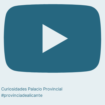
Curiosidades Palacio Provincial
#provinciadealicante