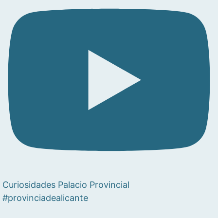
Curiosidades Palacio Provincial
#provinciadealicante