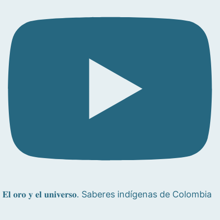
𝐄𝐥 𝐨𝐫𝐨 𝐲 𝐞𝐥 𝐮𝐧𝐢𝐯𝐞𝐫𝐬𝐨. Saberes indígenas de Colombia