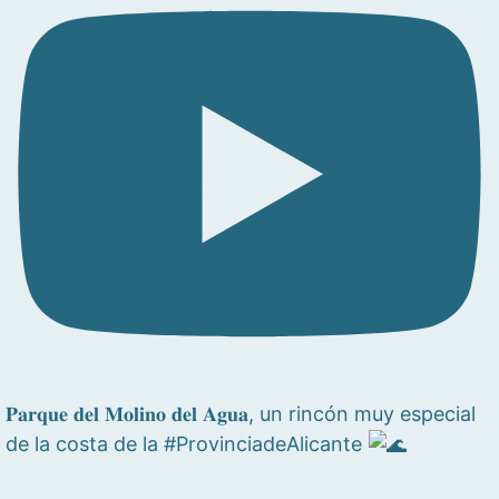
𝐏𝐚𝐫𝐪𝐮𝐞 𝐝𝐞𝐥 𝐌𝐨𝐥𝐢𝐧𝐨 𝐝𝐞𝐥 𝐀𝐠𝐮𝐚, un rincón muy especial
de la costa de la #ProvinciadeAlicante