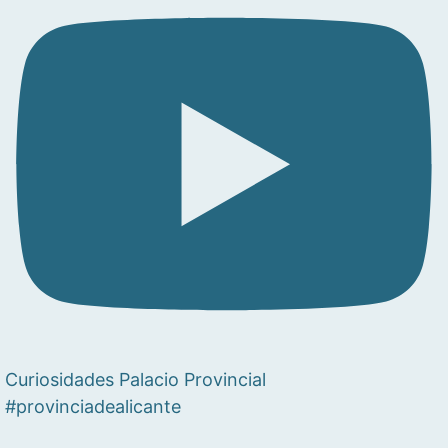
Curiosidades Palacio Provincial
#provinciadealicante