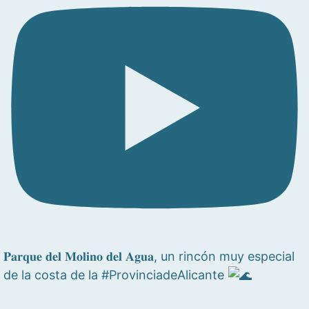
𝐏𝐚𝐫𝐪𝐮𝐞 𝐝𝐞𝐥 𝐌𝐨𝐥𝐢𝐧𝐨 𝐝𝐞𝐥 𝐀𝐠𝐮𝐚, un rincón muy especial
de la costa de la #ProvinciadeAlicante