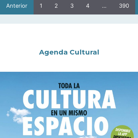
Anterior
1
2
3
4
…
390
Agenda Cultural