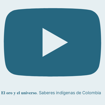
𝐄𝐥 𝐨𝐫𝐨 𝐲 𝐞𝐥 𝐮𝐧𝐢𝐯𝐞𝐫𝐬𝐨. Saberes indígenas de Colombia