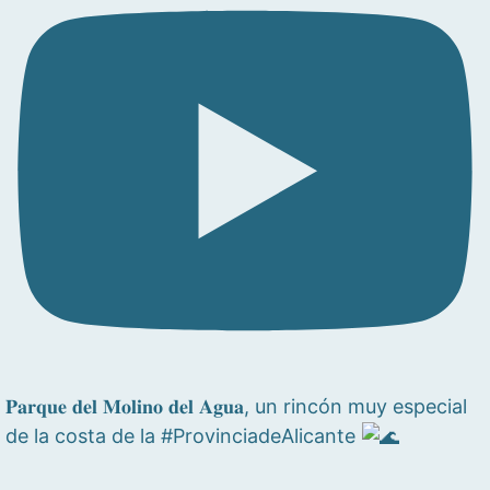
𝐏𝐚𝐫𝐪𝐮𝐞 𝐝𝐞𝐥 𝐌𝐨𝐥𝐢𝐧𝐨 𝐝𝐞𝐥 𝐀𝐠𝐮𝐚, un rincón muy especial
de la costa de la #ProvinciadeAlicante