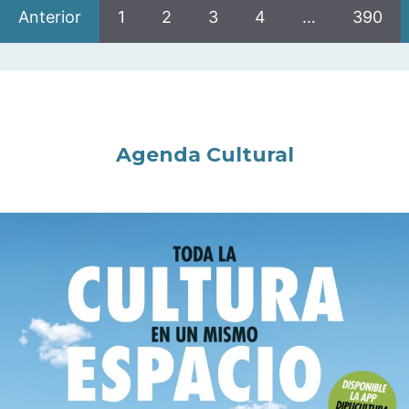
Anterior
1
2
3
4
…
390
Agenda Cultural