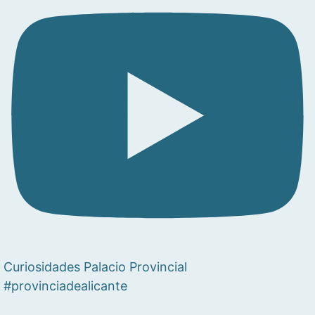
Curiosidades Palacio Provincial
#provinciadealicante