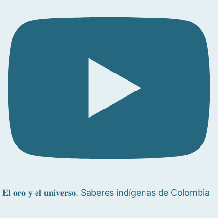
𝐄𝐥 𝐨𝐫𝐨 𝐲 𝐞𝐥 𝐮𝐧𝐢𝐯𝐞𝐫𝐬𝐨. Saberes indígenas de Colombia