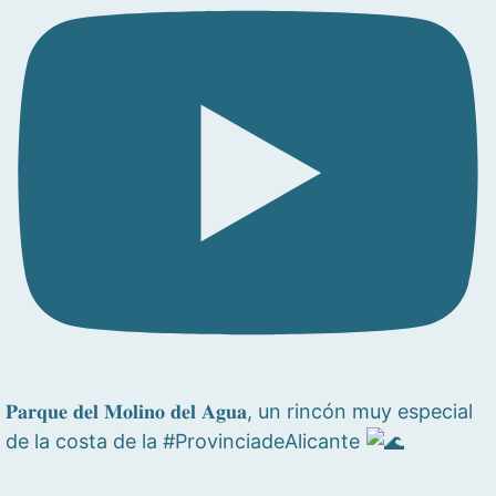
𝐏𝐚𝐫𝐪𝐮𝐞 𝐝𝐞𝐥 𝐌𝐨𝐥𝐢𝐧𝐨 𝐝𝐞𝐥 𝐀𝐠𝐮𝐚, un rincón muy especial
de la costa de la #ProvinciadeAlicante