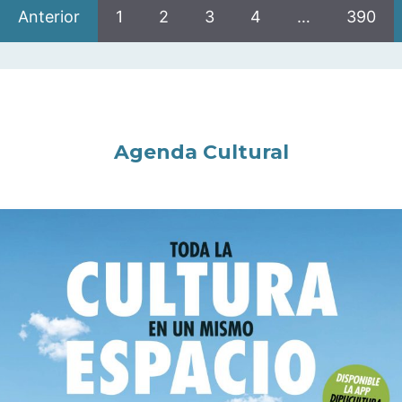
Anterior
1
2
3
4
…
390
Agenda Cultural