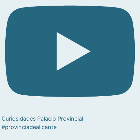
Curiosidades Palacio Provincial
#provinciadealicante