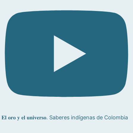
𝐄𝐥 𝐨𝐫𝐨 𝐲 𝐞𝐥 𝐮𝐧𝐢𝐯𝐞𝐫𝐬𝐨. Saberes indígenas de Colombia