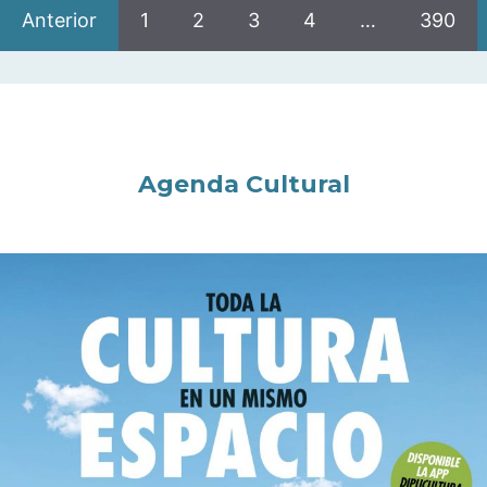
Anterior
1
2
3
4
…
390
Agenda Cultural