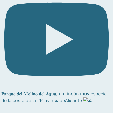
𝐏𝐚𝐫𝐪𝐮𝐞 𝐝𝐞𝐥 𝐌𝐨𝐥𝐢𝐧𝐨 𝐝𝐞𝐥 𝐀𝐠𝐮𝐚, un rincón muy especial
de la costa de la #ProvinciadeAlicante