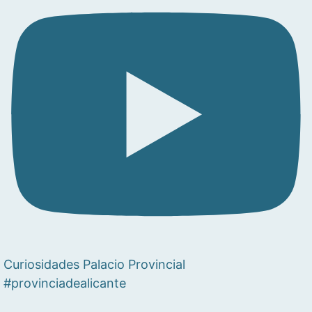
Curiosidades Palacio Provincial
#provinciadealicante