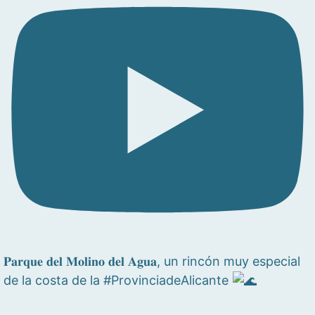
𝐏𝐚𝐫𝐪𝐮𝐞 𝐝𝐞𝐥 𝐌𝐨𝐥𝐢𝐧𝐨 𝐝𝐞𝐥 𝐀𝐠𝐮𝐚, un rincón muy especial
de la costa de la #ProvinciadeAlicante