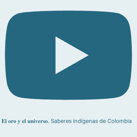
𝐄𝐥 𝐨𝐫𝐨 𝐲 𝐞𝐥 𝐮𝐧𝐢𝐯𝐞𝐫𝐬𝐨. Saberes indígenas de Colombia