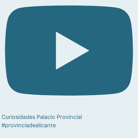
Curiosidades Palacio Provincial
#provinciadealicante