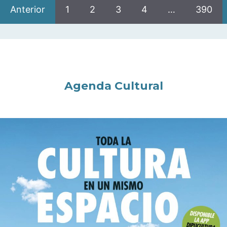
Anterior
1
2
3
4
…
390
Agenda Cultural