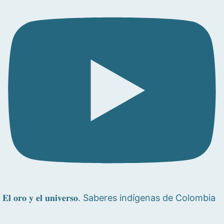
𝐄𝐥 𝐨𝐫𝐨 𝐲 𝐞𝐥 𝐮𝐧𝐢𝐯𝐞𝐫𝐬𝐨. Saberes indígenas de Colombia