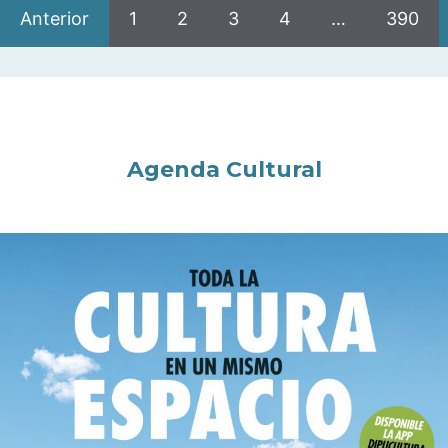
Anterior
1
2
3
4
…
390
Agenda Cultural