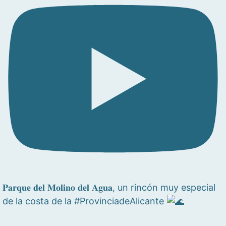
𝐏𝐚𝐫𝐪𝐮𝐞 𝐝𝐞𝐥 𝐌𝐨𝐥𝐢𝐧𝐨 𝐝𝐞𝐥 𝐀𝐠𝐮𝐚, un rincón muy especial
de la costa de la #ProvinciadeAlicante