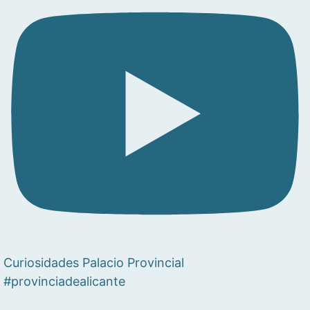
Curiosidades Palacio Provincial
#provinciadealicante