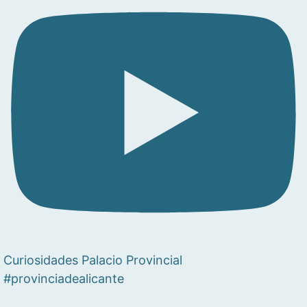
Curiosidades Palacio Provincial
#provinciadealicante