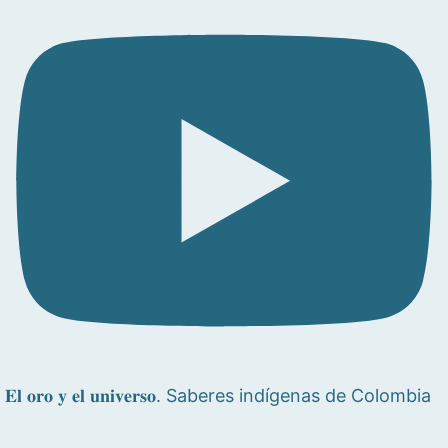
𝐄𝐥 𝐨𝐫𝐨 𝐲 𝐞𝐥 𝐮𝐧𝐢𝐯𝐞𝐫𝐬𝐨. Saberes indígenas de Colombia