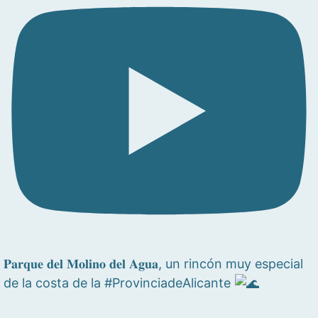
𝐏𝐚𝐫𝐪𝐮𝐞 𝐝𝐞𝐥 𝐌𝐨𝐥𝐢𝐧𝐨 𝐝𝐞𝐥 𝐀𝐠𝐮𝐚, un rincón muy especial
de la costa de la #ProvinciadeAlicante