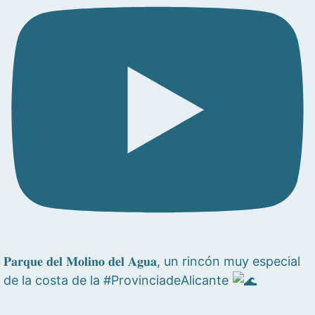
𝐏𝐚𝐫𝐪𝐮𝐞 𝐝𝐞𝐥 𝐌𝐨𝐥𝐢𝐧𝐨 𝐝𝐞𝐥 𝐀𝐠𝐮𝐚, un rincón muy especial
de la costa de la #ProvinciadeAlicante