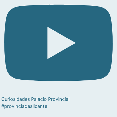
Curiosidades Palacio Provincial
#provinciadealicante