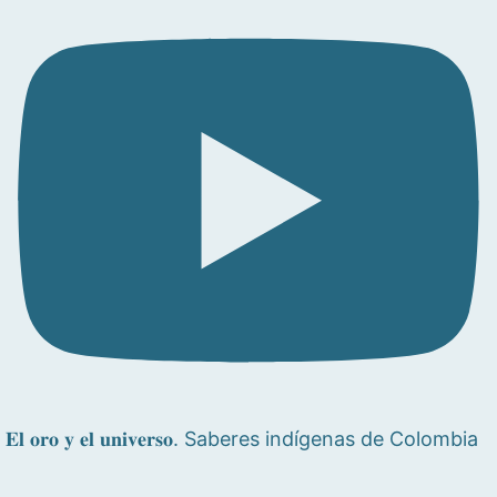
𝐄𝐥 𝐨𝐫𝐨 𝐲 𝐞𝐥 𝐮𝐧𝐢𝐯𝐞𝐫𝐬𝐨. Saberes indígenas de Colombia