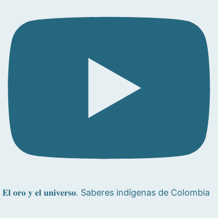
𝐄𝐥 𝐨𝐫𝐨 𝐲 𝐞𝐥 𝐮𝐧𝐢𝐯𝐞𝐫𝐬𝐨. Saberes indígenas de Colombia