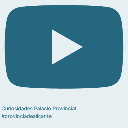
Curiosidades Palacio Provincial
#provinciadealicante