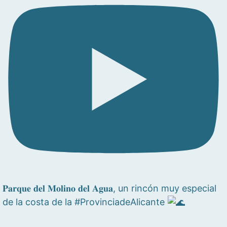
𝐏𝐚𝐫𝐪𝐮𝐞 𝐝𝐞𝐥 𝐌𝐨𝐥𝐢𝐧𝐨 𝐝𝐞𝐥 𝐀𝐠𝐮𝐚, un rincón muy especial
de la costa de la #ProvinciadeAlicante