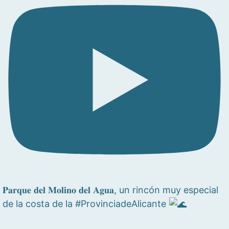
𝐏𝐚𝐫𝐪𝐮𝐞 𝐝𝐞𝐥 𝐌𝐨𝐥𝐢𝐧𝐨 𝐝𝐞𝐥 𝐀𝐠𝐮𝐚, un rincón muy especial
de la costa de la #ProvinciadeAlicante