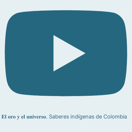
𝐄𝐥 𝐨𝐫𝐨 𝐲 𝐞𝐥 𝐮𝐧𝐢𝐯𝐞𝐫𝐬𝐨. Saberes indígenas de Colombia