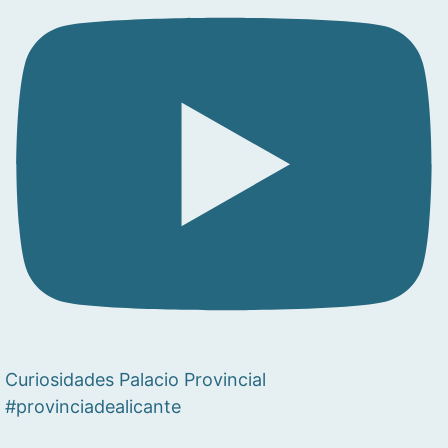
Curiosidades Palacio Provincial
#provinciadealicante