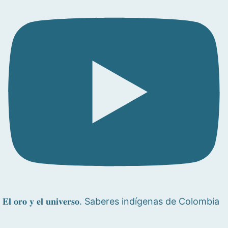
𝐄𝐥 𝐨𝐫𝐨 𝐲 𝐞𝐥 𝐮𝐧𝐢𝐯𝐞𝐫𝐬𝐨. Saberes indígenas de Colombia