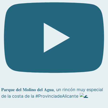
𝐏𝐚𝐫𝐪𝐮𝐞 𝐝𝐞𝐥 𝐌𝐨𝐥𝐢𝐧𝐨 𝐝𝐞𝐥 𝐀𝐠𝐮𝐚, un rincón muy especial
de la costa de la #ProvinciadeAlicante