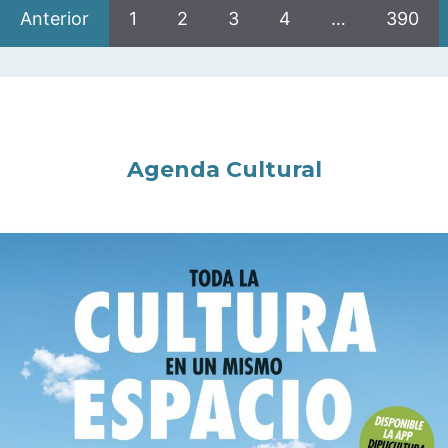
Anterior
1
2
3
4
…
390
Agenda Cultural