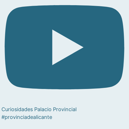
Curiosidades Palacio Provincial
#provinciadealicante