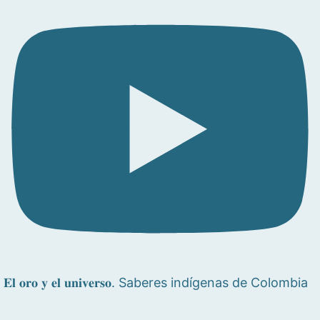
𝐄𝐥 𝐨𝐫𝐨 𝐲 𝐞𝐥 𝐮𝐧𝐢𝐯𝐞𝐫𝐬𝐨. Saberes indígenas de Colombia