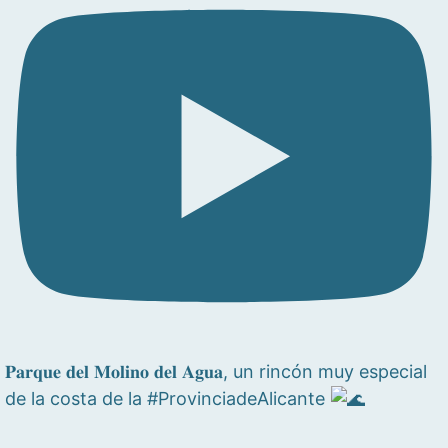
𝐏𝐚𝐫𝐪𝐮𝐞 𝐝𝐞𝐥 𝐌𝐨𝐥𝐢𝐧𝐨 𝐝𝐞𝐥 𝐀𝐠𝐮𝐚, un rincón muy especial
de la costa de la #ProvinciadeAlicante