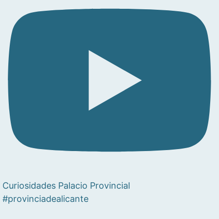
Curiosidades Palacio Provincial
#provinciadealicante