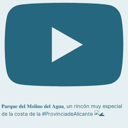
𝐏𝐚𝐫𝐪𝐮𝐞 𝐝𝐞𝐥 𝐌𝐨𝐥𝐢𝐧𝐨 𝐝𝐞𝐥 𝐀𝐠𝐮𝐚, un rincón muy especial
de la costa de la #ProvinciadeAlicante