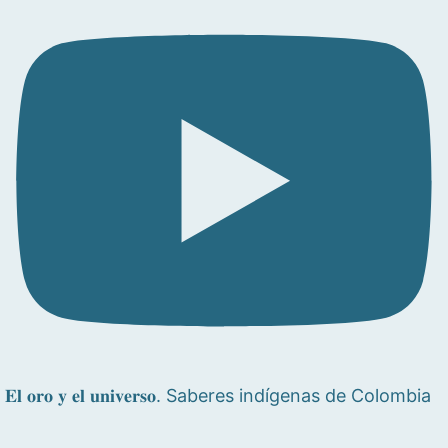
𝐄𝐥 𝐨𝐫𝐨 𝐲 𝐞𝐥 𝐮𝐧𝐢𝐯𝐞𝐫𝐬𝐨. Saberes indígenas de Colombia