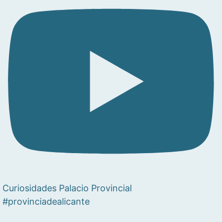
Curiosidades Palacio Provincial
#provinciadealicante