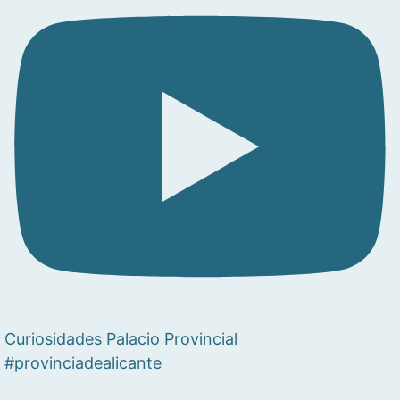
Curiosidades Palacio Provincial
#provinciadealicante