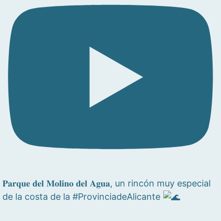
𝐏𝐚𝐫𝐪𝐮𝐞 𝐝𝐞𝐥 𝐌𝐨𝐥𝐢𝐧𝐨 𝐝𝐞𝐥 𝐀𝐠𝐮𝐚, un rincón muy especial
de la costa de la #ProvinciadeAlicante