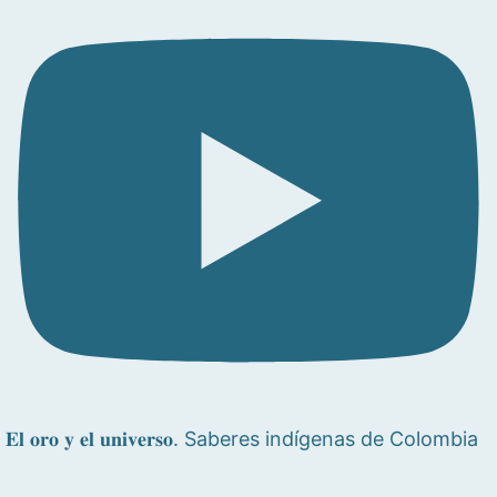
𝐄𝐥 𝐨𝐫𝐨 𝐲 𝐞𝐥 𝐮𝐧𝐢𝐯𝐞𝐫𝐬𝐨. Saberes indígenas de Colombia