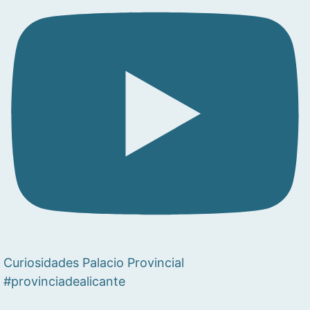
Curiosidades Palacio Provincial
#provinciadealicante