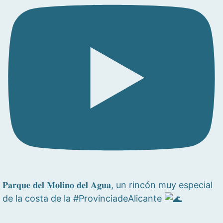
𝐏𝐚𝐫𝐪𝐮𝐞 𝐝𝐞𝐥 𝐌𝐨𝐥𝐢𝐧𝐨 𝐝𝐞𝐥 𝐀𝐠𝐮𝐚, un rincón muy especial
de la costa de la #ProvinciadeAlicante