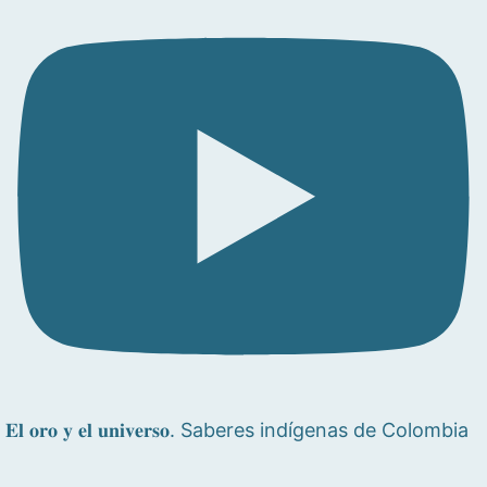
𝐄𝐥 𝐨𝐫𝐨 𝐲 𝐞𝐥 𝐮𝐧𝐢𝐯𝐞𝐫𝐬𝐨. Saberes indígenas de Colombia