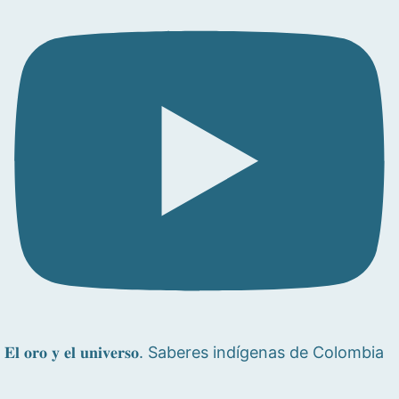
𝐄𝐥 𝐨𝐫𝐨 𝐲 𝐞𝐥 𝐮𝐧𝐢𝐯𝐞𝐫𝐬𝐨. Saberes indígenas de Colombia