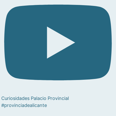
Curiosidades Palacio Provincial
#provinciadealicante