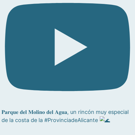
𝐏𝐚𝐫𝐪𝐮𝐞 𝐝𝐞𝐥 𝐌𝐨𝐥𝐢𝐧𝐨 𝐝𝐞𝐥 𝐀𝐠𝐮𝐚, un rincón muy especial
de la costa de la #ProvinciadeAlicante