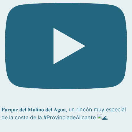
𝐏𝐚𝐫𝐪𝐮𝐞 𝐝𝐞𝐥 𝐌𝐨𝐥𝐢𝐧𝐨 𝐝𝐞𝐥 𝐀𝐠𝐮𝐚, un rincón muy especial
de la costa de la #ProvinciadeAlicante