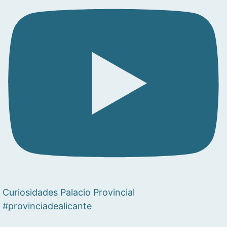
Curiosidades Palacio Provincial
#provinciadealicante