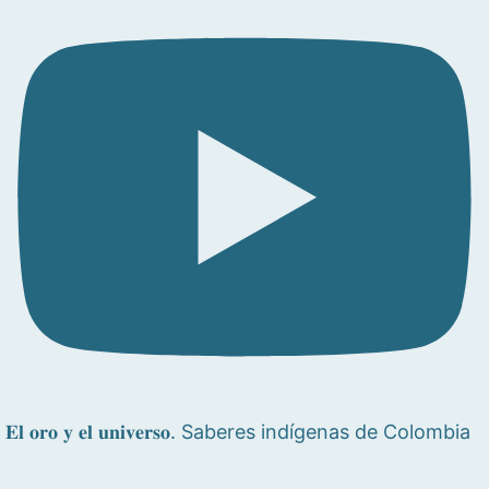
𝐄𝐥 𝐨𝐫𝐨 𝐲 𝐞𝐥 𝐮𝐧𝐢𝐯𝐞𝐫𝐬𝐨. Saberes indígenas de Colombia