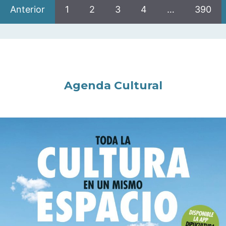
Anterior
1
2
3
4
…
390
Agenda Cultural