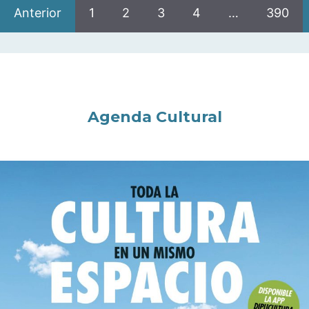
Anterior
1
2
3
4
…
390
Agenda Cultural