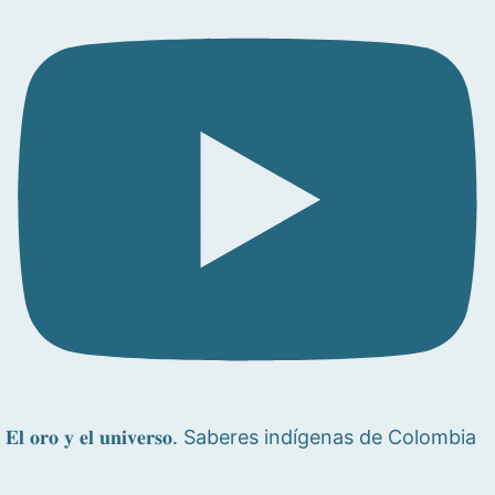
𝐄𝐥 𝐨𝐫𝐨 𝐲 𝐞𝐥 𝐮𝐧𝐢𝐯𝐞𝐫𝐬𝐨. Saberes indígenas de Colombia