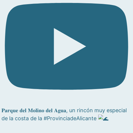
𝐏𝐚𝐫𝐪𝐮𝐞 𝐝𝐞𝐥 𝐌𝐨𝐥𝐢𝐧𝐨 𝐝𝐞𝐥 𝐀𝐠𝐮𝐚, un rincón muy especial
de la costa de la #ProvinciadeAlicante