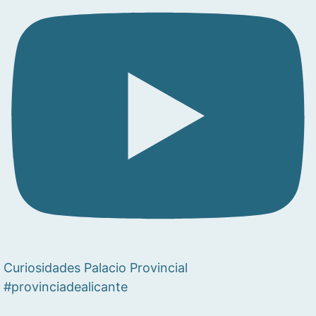
Curiosidades Palacio Provincial
#provinciadealicante