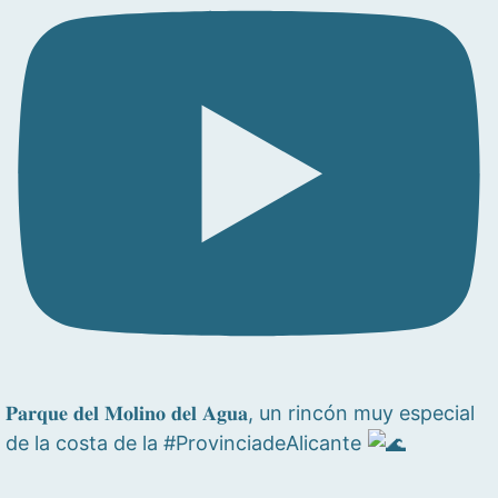
𝐏𝐚𝐫𝐪𝐮𝐞 𝐝𝐞𝐥 𝐌𝐨𝐥𝐢𝐧𝐨 𝐝𝐞𝐥 𝐀𝐠𝐮𝐚, un rincón muy especial
de la costa de la #ProvinciadeAlicante