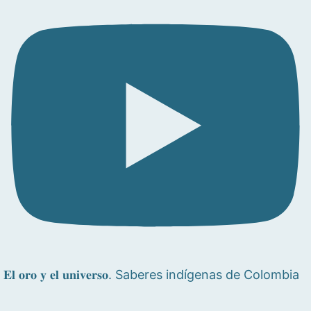
𝐄𝐥 𝐨𝐫𝐨 𝐲 𝐞𝐥 𝐮𝐧𝐢𝐯𝐞𝐫𝐬𝐨. Saberes indígenas de Colombia