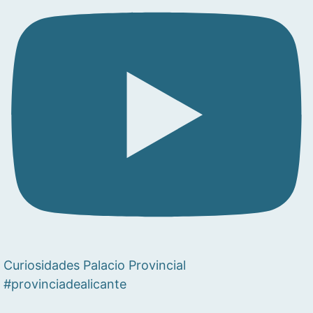
Curiosidades Palacio Provincial
#provinciadealicante