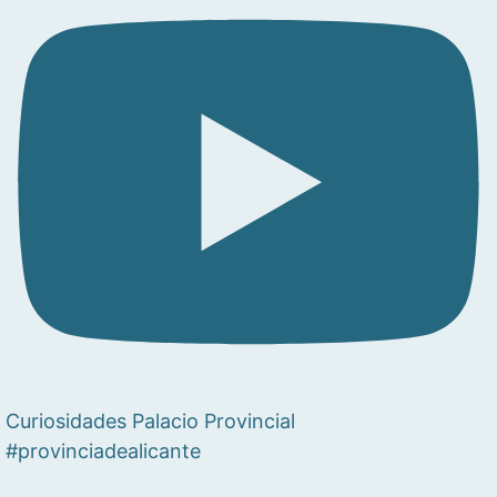
Curiosidades Palacio Provincial
#provinciadealicante