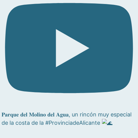
𝐏𝐚𝐫𝐪𝐮𝐞 𝐝𝐞𝐥 𝐌𝐨𝐥𝐢𝐧𝐨 𝐝𝐞𝐥 𝐀𝐠𝐮𝐚, un rincón muy especial
de la costa de la #ProvinciadeAlicante