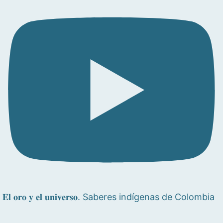
𝐄𝐥 𝐨𝐫𝐨 𝐲 𝐞𝐥 𝐮𝐧𝐢𝐯𝐞𝐫𝐬𝐨. Saberes indígenas de Colombia