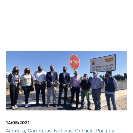
14/05/2021
Albatera
,
Carreteras
,
Noticias
,
Orihuela
,
Portada