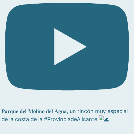
𝐏𝐚𝐫𝐪𝐮𝐞 𝐝𝐞𝐥 𝐌𝐨𝐥𝐢𝐧𝐨 𝐝𝐞𝐥 𝐀𝐠𝐮𝐚, un rincón muy especial
de la costa de la #ProvinciadeAlicante