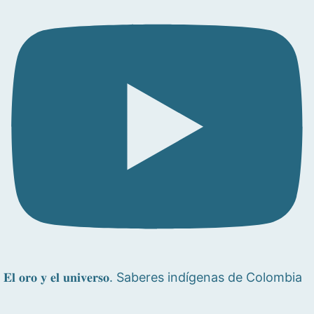
𝐄𝐥 𝐨𝐫𝐨 𝐲 𝐞𝐥 𝐮𝐧𝐢𝐯𝐞𝐫𝐬𝐨. Saberes indígenas de Colombia