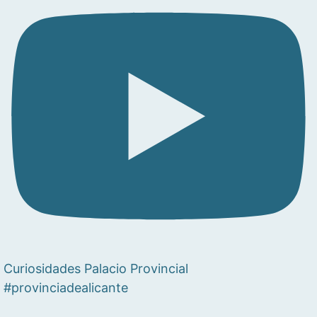
Curiosidades Palacio Provincial
#provinciadealicante