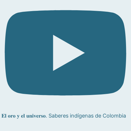
𝐄𝐥 𝐨𝐫𝐨 𝐲 𝐞𝐥 𝐮𝐧𝐢𝐯𝐞𝐫𝐬𝐨. Saberes indígenas de Colombia