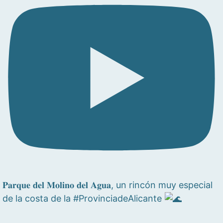
𝐏𝐚𝐫𝐪𝐮𝐞 𝐝𝐞𝐥 𝐌𝐨𝐥𝐢𝐧𝐨 𝐝𝐞𝐥 𝐀𝐠𝐮𝐚, un rincón muy especial
de la costa de la #ProvinciadeAlicante