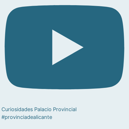
Curiosidades Palacio Provincial
#provinciadealicante