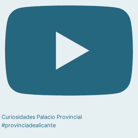
Curiosidades Palacio Provincial
#provinciadealicante