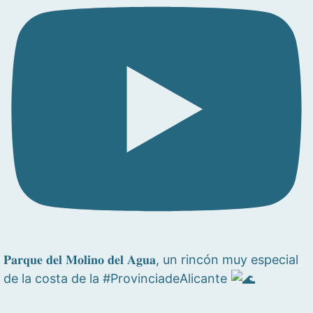
𝐏𝐚𝐫𝐪𝐮𝐞 𝐝𝐞𝐥 𝐌𝐨𝐥𝐢𝐧𝐨 𝐝𝐞𝐥 𝐀𝐠𝐮𝐚, un rincón muy especial
de la costa de la #ProvinciadeAlicante