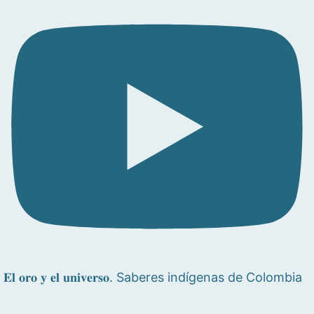
𝐄𝐥 𝐨𝐫𝐨 𝐲 𝐞𝐥 𝐮𝐧𝐢𝐯𝐞𝐫𝐬𝐨. Saberes indígenas de Colombia