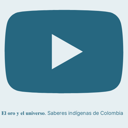
𝐄𝐥 𝐨𝐫𝐨 𝐲 𝐞𝐥 𝐮𝐧𝐢𝐯𝐞𝐫𝐬𝐨. Saberes indígenas de Colombia