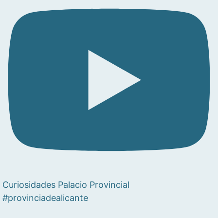
Curiosidades Palacio Provincial
#provinciadealicante