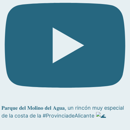
𝐏𝐚𝐫𝐪𝐮𝐞 𝐝𝐞𝐥 𝐌𝐨𝐥𝐢𝐧𝐨 𝐝𝐞𝐥 𝐀𝐠𝐮𝐚, un rincón muy especial
de la costa de la #ProvinciadeAlicante