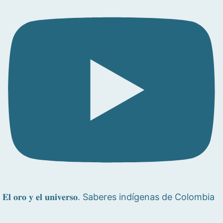
𝐄𝐥 𝐨𝐫𝐨 𝐲 𝐞𝐥 𝐮𝐧𝐢𝐯𝐞𝐫𝐬𝐨. Saberes indígenas de Colombia