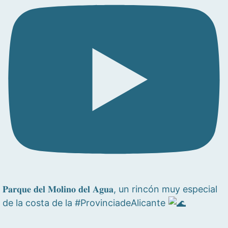
𝐏𝐚𝐫𝐪𝐮𝐞 𝐝𝐞𝐥 𝐌𝐨𝐥𝐢𝐧𝐨 𝐝𝐞𝐥 𝐀𝐠𝐮𝐚, un rincón muy especial
de la costa de la #ProvinciadeAlicante