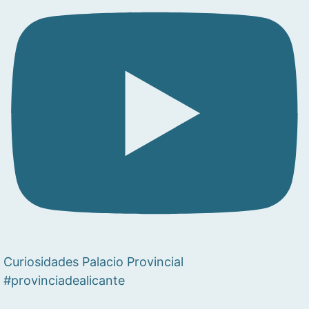
Curiosidades Palacio Provincial
#provinciadealicante