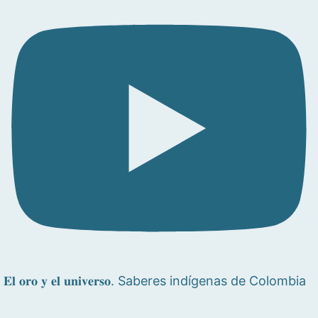
𝐄𝐥 𝐨𝐫𝐨 𝐲 𝐞𝐥 𝐮𝐧𝐢𝐯𝐞𝐫𝐬𝐨. Saberes indígenas de Colombia