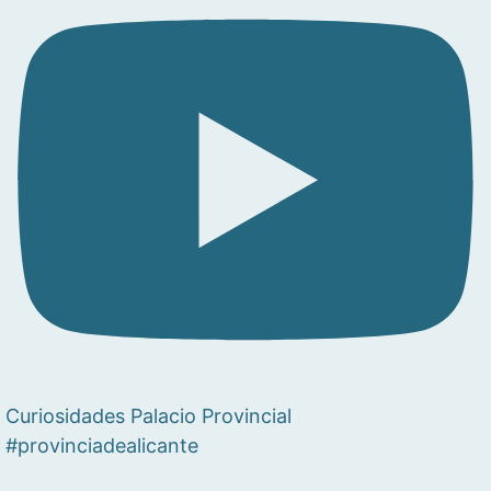
Curiosidades Palacio Provincial
#provinciadealicante