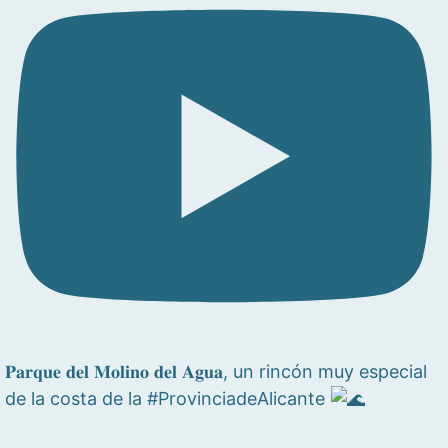
𝐏𝐚𝐫𝐪𝐮𝐞 𝐝𝐞𝐥 𝐌𝐨𝐥𝐢𝐧𝐨 𝐝𝐞𝐥 𝐀𝐠𝐮𝐚, un rincón muy especial
de la costa de la #ProvinciadeAlicante