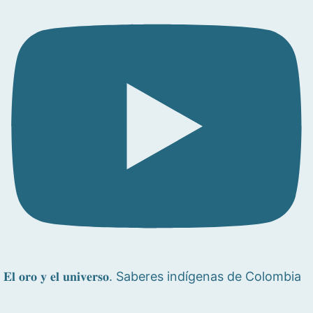
𝐄𝐥 𝐨𝐫𝐨 𝐲 𝐞𝐥 𝐮𝐧𝐢𝐯𝐞𝐫𝐬𝐨. Saberes indígenas de Colombia