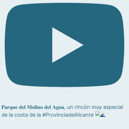
𝐏𝐚𝐫𝐪𝐮𝐞 𝐝𝐞𝐥 𝐌𝐨𝐥𝐢𝐧𝐨 𝐝𝐞𝐥 𝐀𝐠𝐮𝐚, un rincón muy especial
de la costa de la #ProvinciadeAlicante