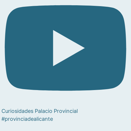
Curiosidades Palacio Provincial
#provinciadealicante