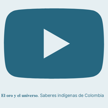
𝐄𝐥 𝐨𝐫𝐨 𝐲 𝐞𝐥 𝐮𝐧𝐢𝐯𝐞𝐫𝐬𝐨. Saberes indígenas de Colombia