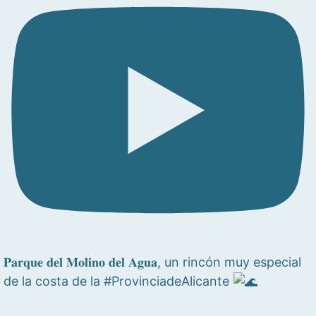
𝐏𝐚𝐫𝐪𝐮𝐞 𝐝𝐞𝐥 𝐌𝐨𝐥𝐢𝐧𝐨 𝐝𝐞𝐥 𝐀𝐠𝐮𝐚, un rincón muy especial
de la costa de la #ProvinciadeAlicante