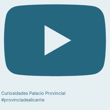
Curiosidades Palacio Provincial
#provinciadealicante