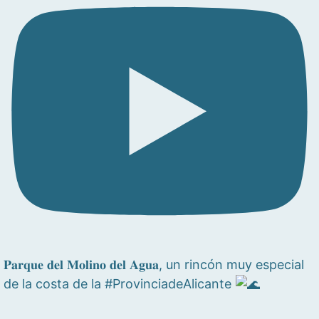
𝐏𝐚𝐫𝐪𝐮𝐞 𝐝𝐞𝐥 𝐌𝐨𝐥𝐢𝐧𝐨 𝐝𝐞𝐥 𝐀𝐠𝐮𝐚, un rincón muy especial
de la costa de la #ProvinciadeAlicante