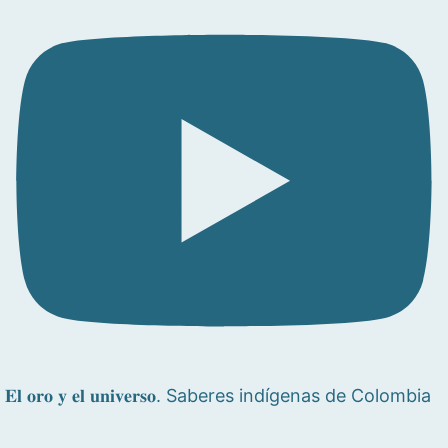
𝐄𝐥 𝐨𝐫𝐨 𝐲 𝐞𝐥 𝐮𝐧𝐢𝐯𝐞𝐫𝐬𝐨. Saberes indígenas de Colombia