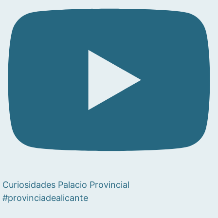
Curiosidades Palacio Provincial
#provinciadealicante