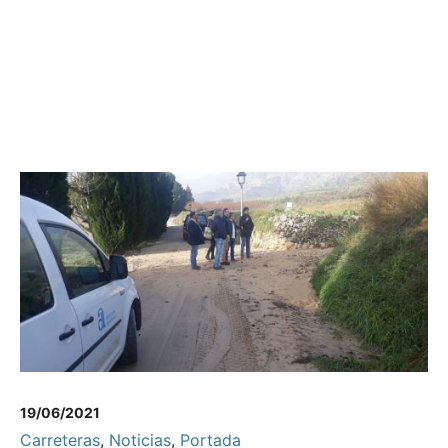
19/06/2021
Carreteras
,
Noticias
,
Portada