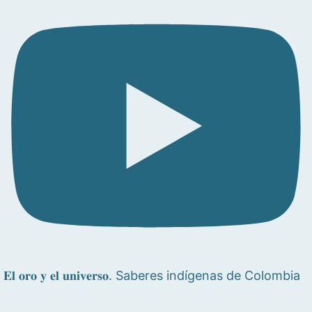
𝐄𝐥 𝐨𝐫𝐨 𝐲 𝐞𝐥 𝐮𝐧𝐢𝐯𝐞𝐫𝐬𝐨. Saberes indígenas de Colombia