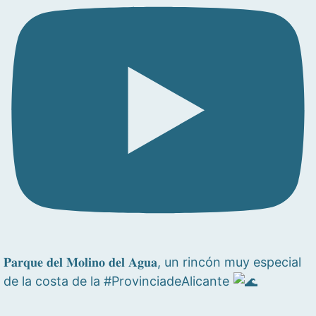
𝐏𝐚𝐫𝐪𝐮𝐞 𝐝𝐞𝐥 𝐌𝐨𝐥𝐢𝐧𝐨 𝐝𝐞𝐥 𝐀𝐠𝐮𝐚, un rincón muy especial
de la costa de la #ProvinciadeAlicante