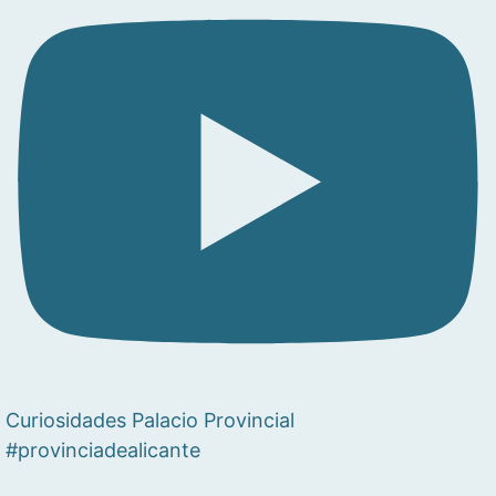
Curiosidades Palacio Provincial
#provinciadealicante