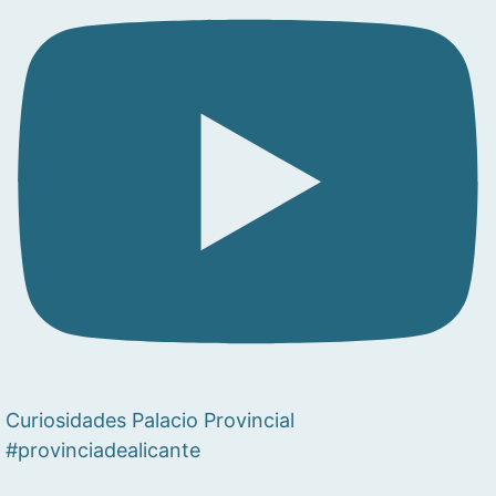
Curiosidades Palacio Provincial
#provinciadealicante