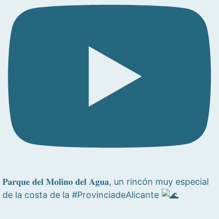
𝐏𝐚𝐫𝐪𝐮𝐞 𝐝𝐞𝐥 𝐌𝐨𝐥𝐢𝐧𝐨 𝐝𝐞𝐥 𝐀𝐠𝐮𝐚, un rincón muy especial
de la costa de la #ProvinciadeAlicante