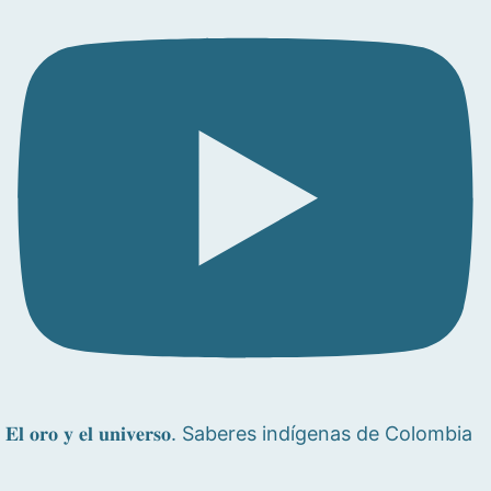
𝐄𝐥 𝐨𝐫𝐨 𝐲 𝐞𝐥 𝐮𝐧𝐢𝐯𝐞𝐫𝐬𝐨. Saberes indígenas de Colombia